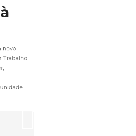
 à
m novo
 Trabalho
r,
tunidade